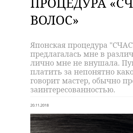
ПРОЦЕДУРА «СЧ
ВОЛОС»
Японская процедура "СЧА
предлагалась мне в разли
лично мне не внушала. Пу
платить за непонятно какой
говорит мастер, обычно п
заинтересованностью.
20.11.2018