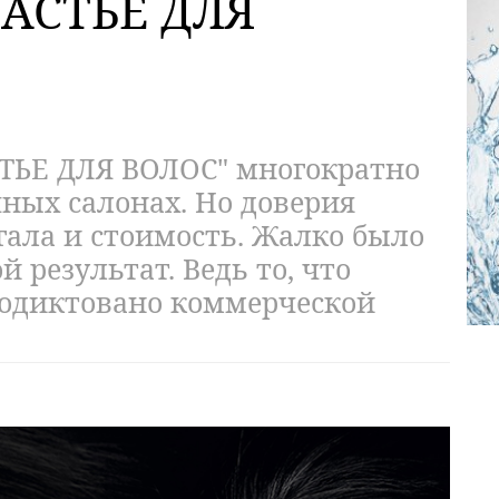
АСТЬЕ ДЛЯ
СТЬЕ ДЛЯ ВОЛОС" многократно
чных салонах. Но доверия
гала и стоимость. Жалко было
 результат. Ведь то, что
родиктовано коммерческой