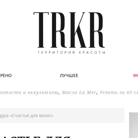
ЕРЕНО
ЛУЧШЕЕ
W
нитости и оккультизм
,
Масло La Mer
,
Успеть за 60 
ура «Счастье для волос»