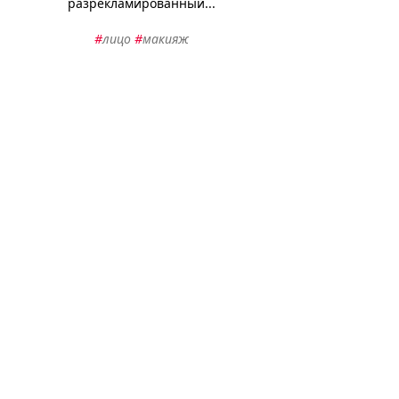
разрекламированный...
#
лицо
#
макияж