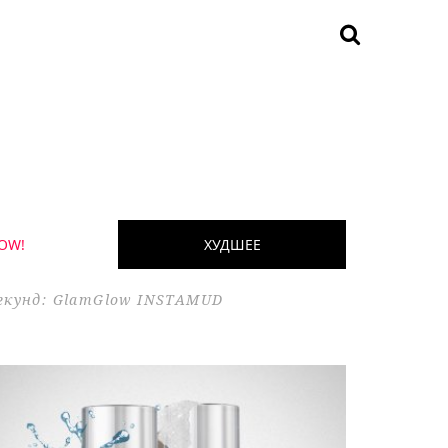
OW!
ХУДШЕЕ
секунд: GlamGlow INSTAMUD